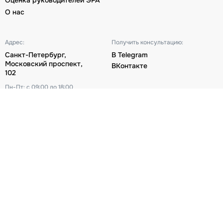
Оценка руководителей ЭРА
О нас
Адрес:
Получить консультацию:
Санкт-Петербург,
В Telegram
Московский проспект,
ВКонтакте
102
Пн-Пт: с 09:00 до 18:00
Телефон:
Почта:
+7 812 677-50-88
blog@bitobe.ru
Политика конфиденциальности
Пользовательское соглашение