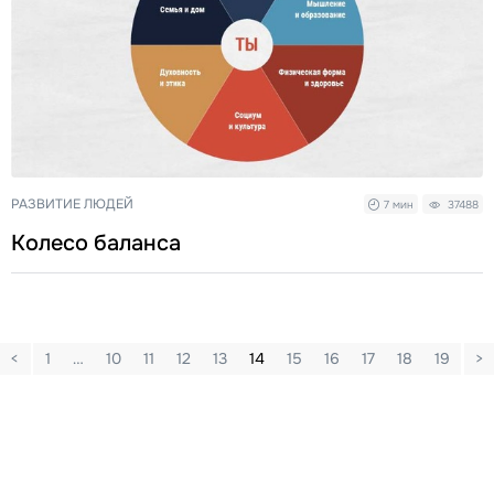
РАЗВИТИЕ ЛЮДЕЙ
7 мин
37488
Колесо баланса
<
1
…
10
11
12
13
14
15
16
17
18
19
>