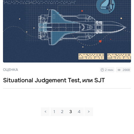
ОЦЕНКА
2 мин
2668
Situational Judgement Test, или SJT
<
1
2
3
4
>