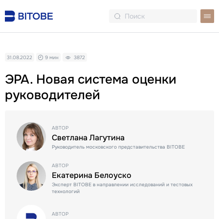
31.08.2022
9 мин
3872
ЭРА. Новая система оценки
руководителей
АВТОР
Светлана Лагутина
Руководитель московского представительства BITOBE
АВТОР
Екатерина Белоуско
Эксперт BITOBЕ в направлении исследований и тестовых
технологий
АВТОР