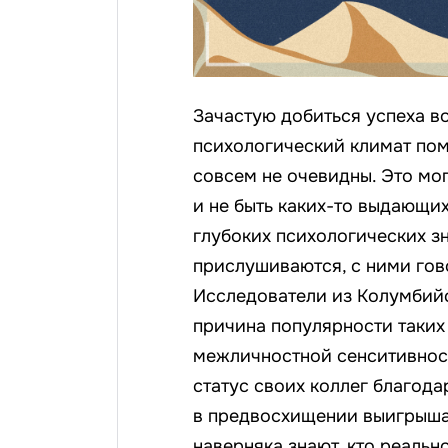
Зачастую добиться успеха в
психологический климат пом
совсем не очевидны. Это мог
и не быть каких-то выдающи
глубоких психологических зн
прислушиваются, с ними гов
Исследователи из Колумбий
причина популярности таких
межличностной сенситивност
статус своих коллег благод
в предвосхищении выигрыша
наверняка знают, кто реальн