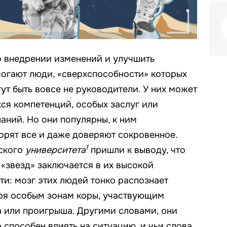
о внедрении изменений и улучшить
огают люди, «сверхспособности» которых
ут быть вовсе не руководители. У них может
хся компетенций, особых заслуг или
аний. Но они популярны, к ним
орят все и даже доверяют сокровенное.
1
ского
университета
пришли к выводу, что
 «звезд» заключается в их высокой
и: мозг этих людей тонко распознает
аря особым зонам коры, участвующим
 или проигрыша. Другими словами, они
о способен влиять на ситуацию, и чьи слова