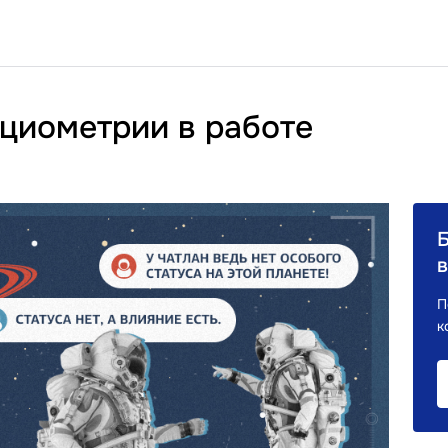
циометрии в работе
в
П
к