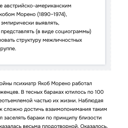
е австрийско-американским
кобом Морено (1890–1974),
эмпирически выявлять,
 представлять (в виде социограммы)
ровать структуру межличностных
группе.
ойны психиатр Якоб Морено работал
женцев. В тесных бараках ютилось по 100
неотъемлемой частью их жизни. Наблюдая
ак сложно достичь взаимопонимания таким
 заселять бараки по принципу близости
казалась весьма плодотворной. Оказалось,