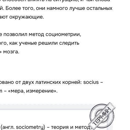
. Более того, они намного лучше остальных
мают окружающие.
ве позволил метод социометрии,
го, как ученые решили следить
» мозга.
ано от двух латинских корней: socius –
m – «мера, измерение».
англ. sociometry) – теория и метод,