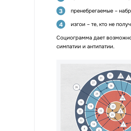
3
пренебрегаемые – набр
4
изгои – те, кто не полу
Социограмма дает возможно
симпатии и антипатии.