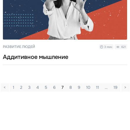
РАЗВИТИЕ ЛЮДЕЙ
3 мин
621
Аддитивное мышление
<
1
2
3
4
5
6
7
8
9
10
11
…
19
>