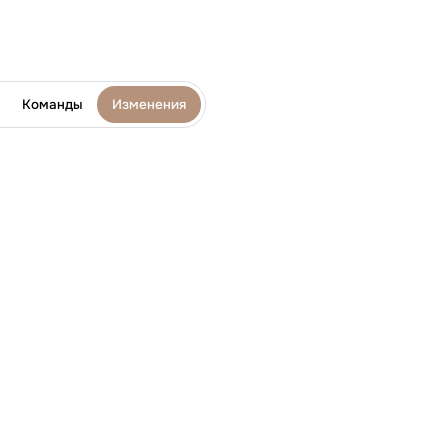
Команды
Изменения
елефон:
+7 812 677-50-88
очта:
blog@bitobe.ru