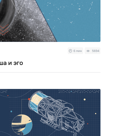
6 мин
5694
ша и эго