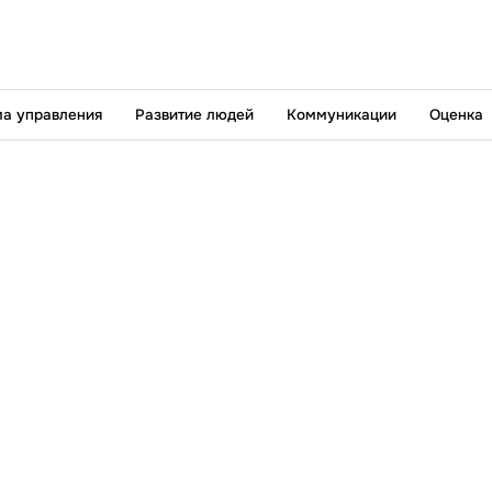
а управления
Развитие людей
Коммуникации
Оценка
Адрес:
Т
Санкт-Петербург,
Московский проспект, 102
П
Пн-Пт: с 09:00 до 18:00
Получить консультацию:
В Telegram
ВКонтакте