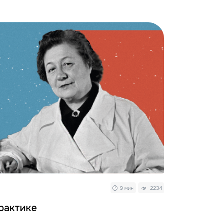
9 мин
2234
рактике