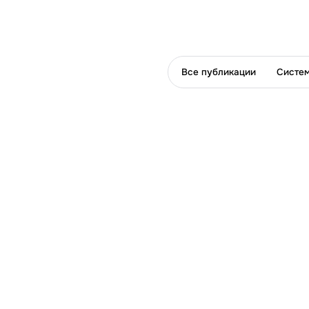
Все публикации
Систем
Больше о BITOBE
Развитие организации
Управление персоналом
Развитие людей
Оценка руководителей ЭРА
О нас