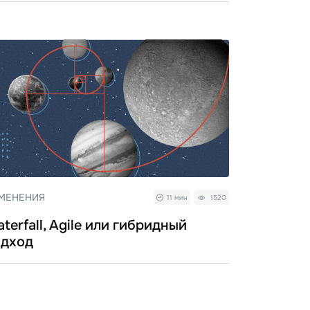
МЕНЕНИЯ
11 мин
1520
terfall, Agile или гибридный
одход