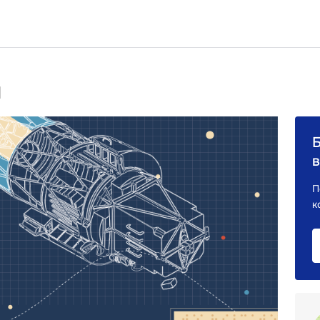
и
в
П
к