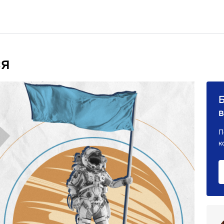
ся
в
П
к