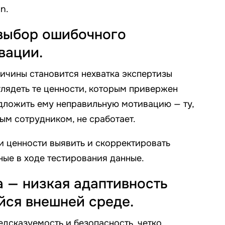
n.
 выбор ошибочного
вации.
ичины становится нехватка экспертизы
глядеть те ценности, которым привержен
едложить ему неправильную мотивацию — ту,
ным сотрудником, не сработает.
и ценности выявить и скорректировать
ные в ходе тестирования данные.
а — низкая адаптивность
ся внешней среде.
едсказуемость и безопасность, четко