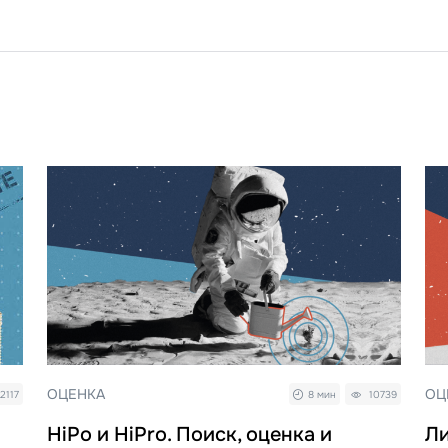
ОЦЕНКА
ОЦ
2117
8 мин
10739
HiPo и HiPro. Поиск, оценка и
Ли