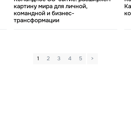
картину мира для личной,
Ка
командной и бизнес-
ко
трансформации
1
2
3
4
5
>