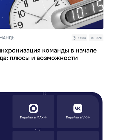
МАНДЫ
7 мин
320
нхронизация команды в начале
да: плюсы и возможности
Перейти в MAX →
Перейти в VK →