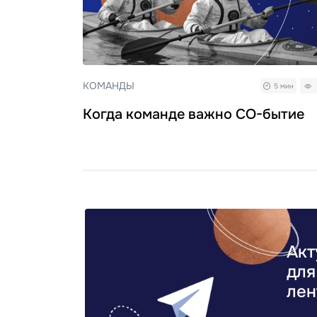
КОМАНДЫ
5 мин
Когда команде важно СО-бытие
Акт
для
лен