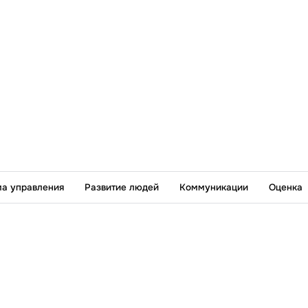
а управления
Развитие людей
Коммуникации
Оценка
Адрес:
Т
Санкт-Петербург,
Московский проспект, 102
П