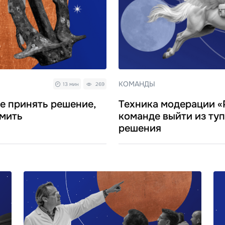
КОМАНДЫ
13 мин
269
е принять решение,
Техника модерации «
рмить
команде выйти из ту
решения