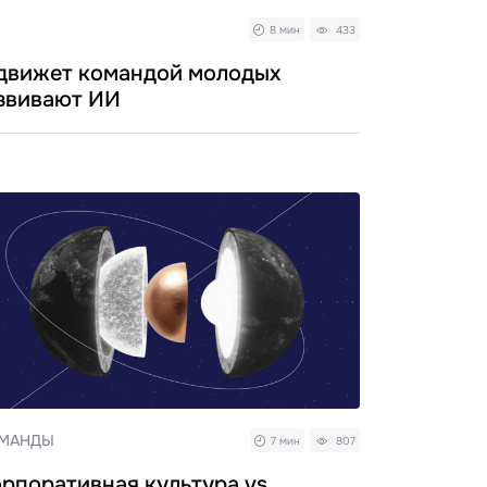
8 мин
433
 движет командой молодых
азвивают ИИ
МАНДЫ
7 мин
807
рпоративная культура vs