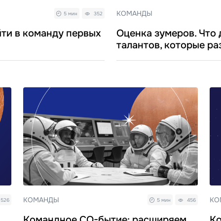
КОМАНДЫ
5 мин
352
йти в команду первых
Оценка зумеров. Что
талантов, которые р
КОМАНДЫ
КО
526
5 мин
456
Командное СО-бытие: расширяем
Ко