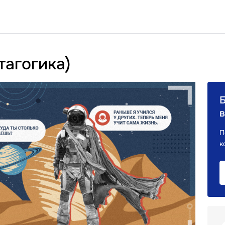
тагогика)
в
П
к