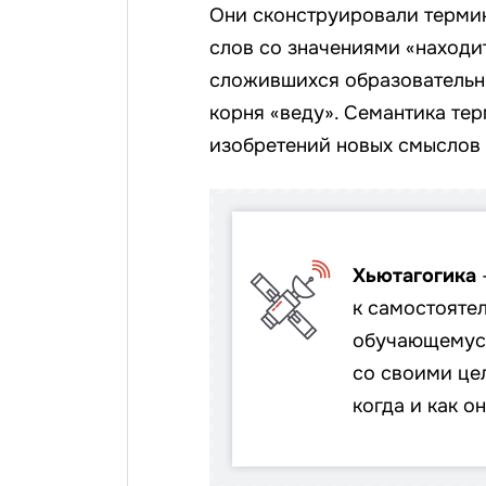
Они сконструировали термин
слов со значениями «находи
сложившихся образовательны
корня «веду». Семантика те
изобретений новых смыслов 
Хьютагогика
к самостояте
обучающемуся
со своими цел
когда и как он