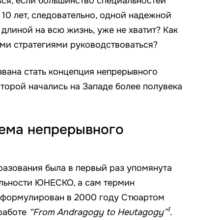
ься, если большинство специальностей
10 лет, следовательно, одной надежной
 длиной на всю жизнь, уже не хватит? Как
ими стратегиями руководствоваться?
звана стать концепция непрерывного
оторой начались на Западе более полувека
тема непрерывного
азования была в первый раз упомянута
ельности ЮНЕСКО, а сам термин
 сформулирован в 2000 году Стюартом
1
 работе
“From Andragogy to Heutagogy”
.