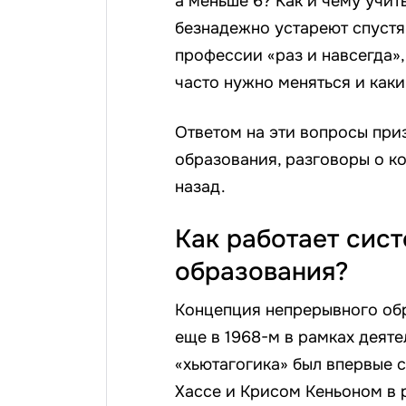
а меньше 6? Как и чему учит
безнадежно устареют спустя 
профессии «раз и навсегда»,
часто нужно меняться и как
Ответом на эти вопросы при
образования, разговоры о к
назад.
Как работает сис
образования?
Концепция непрерывного обр
еще в 1968-м в рамках деят
«хьютагогика» был впервые
Хассе и Крисом Кеньоном в