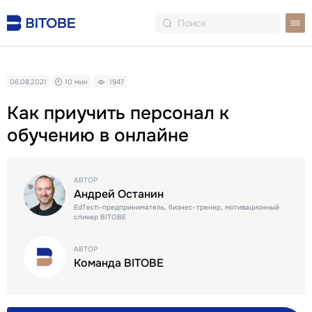
06.08.2021
10 мин
1947
Как приучить персонал к
обучению в онлайне
АВТОР
Андрей Останин
EdTech-предприниматель, бизнес-тренер, мотивационный
спикер BITOBE
АВТОР
Команда BITOBE