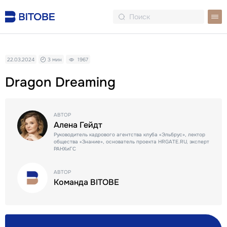
22.03.2024
3 мин
1967
Dragon Dreaming
АВТОР
Алена Гейдт
Руководитель кадрового агентства клуба «Эльбрус», лектор
общества «Знание», основатель проекта HRGATE.RU, эксперт
РАНХиГС
АВТОР
Команда BITOBE