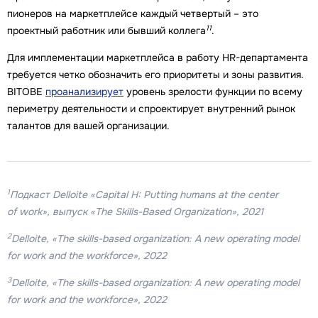
пионеров на маркетплейсе каждый четвертый – это
11
проектный работник или бывший коллега
.
Для имплементации маркетплейса в работу HR-департамента
требуется четко обозначить его приоритеты и зоны развития.
BITOBE
проанализирует
уровень зрелости функции по всему
периметру деятельности и спроектирует внутренний рынок
талантов для вашей организации.
1
Подкаст Delloite «Capital H: Putting humans at the center
of work», выпуск «The Skills-Based Organization», 2021
2
Delloite, «The skills-based organization: A new operating model
for work and the workforce», 2022
3
Delloite, «The skills-based organization: A new operating model
for work and the workforce», 2022