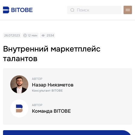
26.07.2023
12 мин
2534
Внутренний маркетплейс
талантов
АВТОР
Назар Ниязметов
Консультант BITOBE
АВТОР
Команда BITOBE