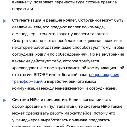
внешнему, позволяет перенести туда схожие правила
и практики.
Стигматизация и реакция коллег.
Сотрудники могут быть
озадачены тем, что предают коллег по команде,
а менеджер – тем, что крадет у коллеги талантов.
Смотреть вовне – это порой даже поощряемая практика:
некоторые работодатели даже способствуют тому, чтобы
сотрудники ходили по собеседованиям. Но на внутренние
вакансии действует табу, которое требуется
«расколдовать» с помощью грамотной коммуникационной
стратегии. BITOBE имеет богатый опыт
сопровождения
трансформаций
и выработки единого языка
коммуникации между менеджментом и сотрудниками.
Система HiPo и привилегии.
Если в компании есть
сформированный «пул талантов», то система HiPo также
может сдерживать работу маркетплейса, потому что
у менеджеров выработалась привычка предлагать
10
возможности сначала им
. Смена парадигмы