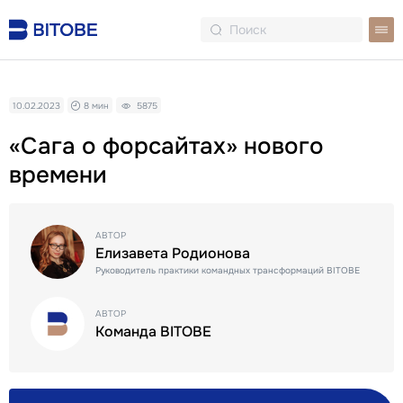
10.02.2023
8 мин
5875
«Сага о форсайтах» нового
времени
АВТОР
Елизавета Родионова
Руководитель практики командных трансформаций BITOBE
АВТОР
Команда BITOBE