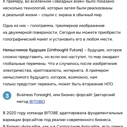
К примеру, во вселенной «Звездных войн» было показано
несколько технологий, которых затем были реализованы
в реальной жизни – сошли с экрана в обычный мир.
Одна из них – голограмма, трехмерное изображение
на двухмерной поверхности. Сегодня вы можете приобрести
голографический макет и установить его в любом месте.
Немыслимое будущее (Unthought Future)
– будущее, которое
сложно представить, но если оно наступит, то мир ожидают
глобальные перемены. Что и случилось после изобретения
электричества, криптовалюты, интернета. А примером
немыслимого будущего, которое, возможно, нам
только предстоит пережить, может быть вторжение НЛО.
Business Foresight, или Бизнес-форсайт (авторский
3
метод
BITOBE
)
В 2020 году команда BITOBE адаптировала фундаментальные
вариации форсайтов под реалии современного бизнеса.
В Бизнес-форсайте, как и в Скоростном форсайте, есть рамка