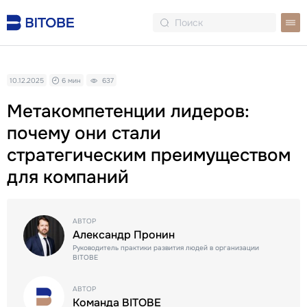
10.12.2025
6 мин
637
Метакомпетенции лидеров:
почему они стали
стратегическим преимуществом
для компаний
АВТОР
Александр Пронин
Руководитель практики развития людей в организации
BITOBE
АВТОР
Команда BITOBE