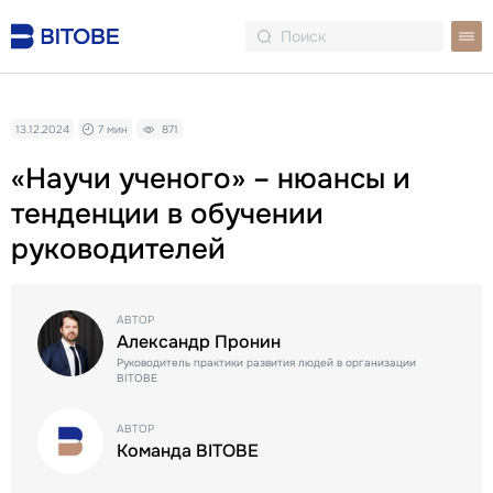
13.12.2024
7 мин
871
«Научи ученого» – нюансы и
тенденции в обучении
руководителей
АВТОР
Александр Пронин
Руководитель практики развития людей в организации
BITOBE
АВТОР
Команда BITOBE