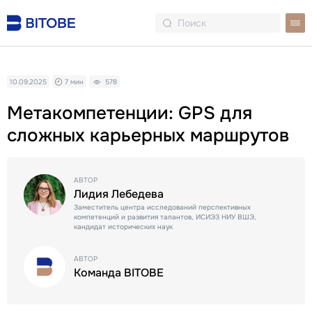
10.09.2025
7 мин
578
Метакомпетенции: GPS для
сложных карьерных маршрутов
АВТОР
Лидия Лебедева
Заместитель центра исследований перспективных
компетенций и развития талантов, ИСИЭЗ НИУ ВШЭ,
кандидат исторических наук
АВТОР
Команда BITOBE