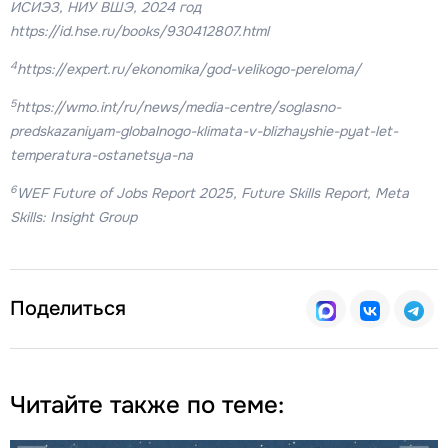
ИСИЭЗ, НИУ ВШЭ, 2024 год
https://id.hse.ru/books/930412807.html
4
https://expert.ru/ekonomika/god-velikogo-pereloma/
5
https://wmo.int/ru/news/media-centre/soglasno-
predskazaniyam-globalnogo-klimata-v-blizhayshie-pyat-let-
temperatura-ostanetsya-na
6
WEF Future of Jobs Report 2025, Future Skills Report, Meta
Skills: Insight Group
Поделиться
Читайте также по теме: