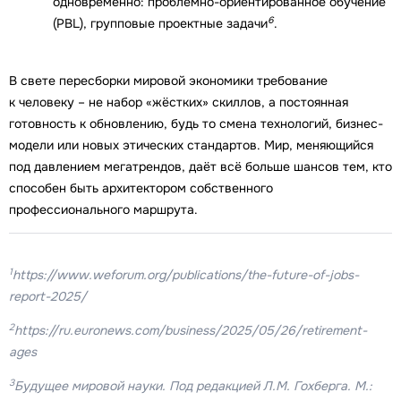
одновременно: проблемно-ориентированное обучение
6
(PBL), групповые проектные задачи
.
В свете пересборки мировой экономики требование
к человеку – не набор «жёстких» скиллов, а постоянная
готовность к обновлению, будь то смена технологий, бизнес-
модели или новых этических стандартов. Мир, меняющийся
под давлением мегатрендов, даёт всё больше шансов тем, кто
способен быть архитектором собственного
профессионального маршрута.
1
https://www.weforum.org/publications/the-future-of-jobs-
report-2025/
2
https://ru.euronews.com/business/2025/05/26/retirement-
ages
3
Будущее мировой науки. Под редакцией Л.М. Гохберга. М.: