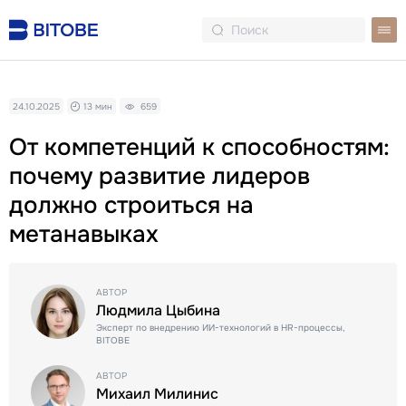
24.10.2025
13 мин
659
От компетенций к способностям:
почему развитие лидеров
должно строиться на
метанавыках
АВТОР
Людмила Цыбина
Эксперт по внедрению ИИ-технологий в HR-процессы,
BITOBE
АВТОР
Михаил Милинис