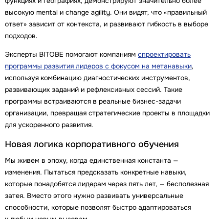
функциях и географиях, демонстрируют значительно более
высокую mental и change agility. Они видят, что «правильный
ответ» зависит от контекста, и развивают гибкость в выборе
подходов.
Эксперты BITOBE помогают компаниям
спроектировать
программы развития лидеров с фокусом на метанавыки
,
используя комбинацию диагностических инструментов,
развивающих заданий и рефлексивных сессий. Такие
программы встраиваются в реальные бизнес-задачи
организации, превращая стратегические проекты в площадки
для ускоренного развития.
Новая логика корпоративного обучения
Мы живем в эпоху, когда единственная константа —
изменения. Пытаться предсказать конкретные навыки,
которые понадобятся лидерам через пять лет, — бесполезная
затея. Вместо этого нужно развивать универсальные
способности, которые позволят быстро адаптироваться
к любым новым вызовам.