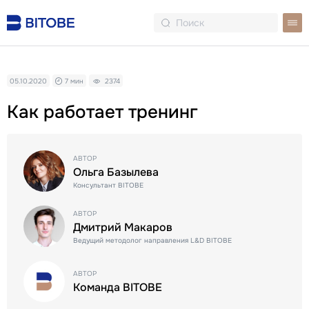
05.10.2020
7 мин
2374
Как работает тренинг
АВТОР
Ольга Базылева
Консультант BITOBE
АВТОР
Дмитрий Макаров
Ведущий методолог направления L&D BITOBE
АВТОР
Команда BITOBE