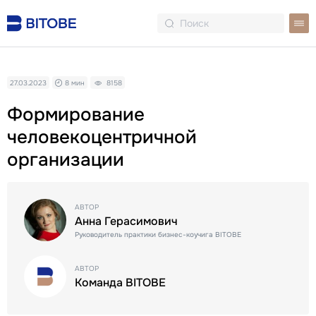
27.03.2023
8 мин
8158
Формирование
человекоцентричной
организации
АВТОР
Анна Герасимович
Руководитель практики бизнес-коучига BITOBE
АВТОР
Команда BITOBE