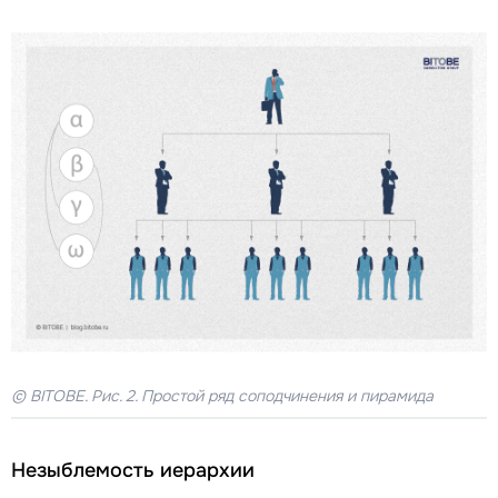
© BITOBE. Рис. 2. Простой ряд соподчинения и пирамида
Незыблемость иерархии