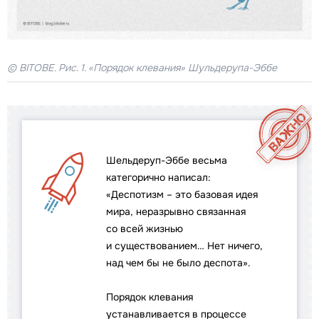
© BITOBE. Рис. 1. «Порядок клевания» Шульдерупа-Эббе
Шельдеруп-Эббе весьма
категорично написал:
«Деспотизм – это базовая идея
мира, неразрывно связанная
со всей жизнью
и существованием… Нет ничего,
над чем бы не было деспота».
Порядок клевания
устанавливается в процессе