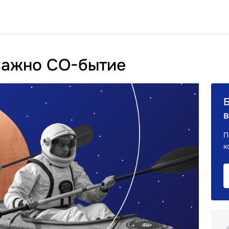
важно СО-бытие
в
П
к