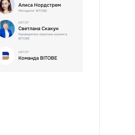
Алиса Нордстрем
Методолог BITOBE
АВТОР
Светлана Скакун
Руководитель практики коучинга
BITOBE
АВТОР
Команда BITOBE