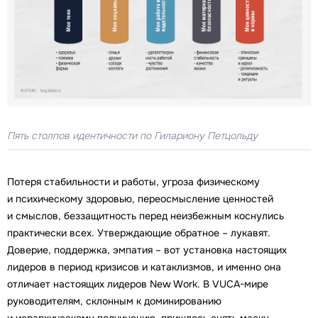
Пять столпов идентичности по Гилариону Петцольду
Потеря стабильности и работы, угроза физическому
и психическому здоровью, переосмысление ценностей
и смыслов, беззащитность перед неизбежным коснулись
практически всех. Утверждающие обратное – лукавят.
Доверие, поддержка, эмпатия – вот установка настоящих
лидеров в период кризисов и катаклизмов, и именно она
отличает настоящих лидеров New Work. В VUCA-мире
руководителям, склонным к доминированию
и иерархическому подчинению, пришлось снять маску.