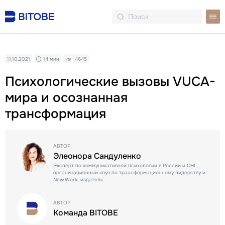
11.10.2021
14 мин
4645
Психологические вызовы VUCA-
мира и осознанная
трансформация
АВТОР
Элеонора Сандуленко
Эксперт по коммуникативной психологии в России и СНГ,
организационный коуч по трансформационному лидерству и
New Work, издатель
АВТОР
Команда BITOBE