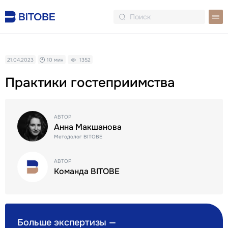
21.04.2023
10 мин
1352
Практики гостеприимства
АВТОР
Анна Макшанова
Методолог BITOBE
АВТОР
Команда BITOBE
Больше экспертизы —