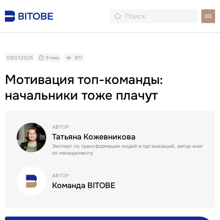
09.07.2025
9 мин
877
Мотивация топ-команды:
начальники тоже плачут
АВТОР
Татьяна Кожевникова
Эксперт по трансформации людей и организаций, автор книг
по менеджменту
АВТОР
Команда BITOBE