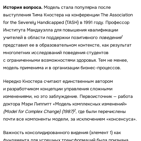
История вопроса.
Модель стала популярна после
выступления Тима Кностера на конференции The Association
for the Severely Handicapped (TASH) в 1991 году. Профессор
Института Макдауэлла для повышения квалификации
1
учителей в области поддержки позитивного
поведения
представил ее в образовательном контексте, как результат
многолетних исследований поведения студентов
с ограниченными возможностями здоровья. Тем не менее,
модель применима и в организации бизнес-процессов.
Нередко Кностера считают единственным автором
и разработчиком концепции управления сложными
изменениями, но это заблуждение. Первоисточник — работа
доктора Мэри Липпитт «Модель комплексных изменений»
2
(Model for Complex Change) (1987)
, где были перечислены
почти все компоненты модели, за исключением «консенсуса».
Важность консолидированного видения (элемент 1) как
фундамента для успешных трансформаций была признана