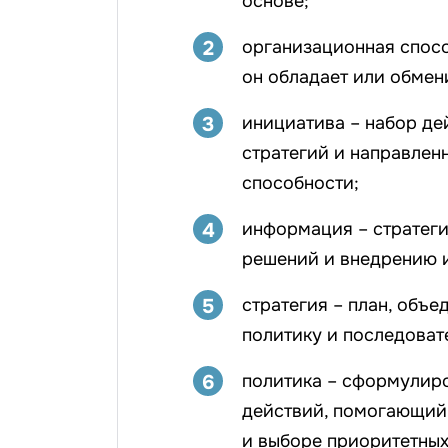
основе;
2
организационная спосо
он обладает или обмен
3
инициатива – набор де
стратегий и направлен
способности;
4
информация – стратег
решений и внедрению 
5
стратегия – план, объ
политику и последоват
6
политика – сформулир
действий, помогающий 
и выборе приоритетных