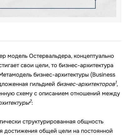
ер модель Остервальдера, концептуально
стигает свои цели, то бизнес-архитектура
 Метамодель бизнес-архитектуры (Business
1
редложенная гильдией
бизнес-архитекторов
,
енную схему с описанием отношений между
2
рхитектуры
:
тически структурированная общность
я достижения общей цели на постоянной