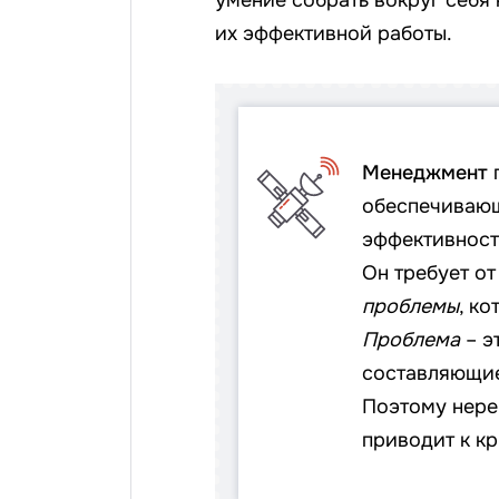
умение собрать вокруг себя
их эффективной работы.
Менеджмент
п
обеспечивающ
эффективност
Он требует о
проблемы
, к
Проблема
– э
составляющие
Поэтому нере
приводит к кр