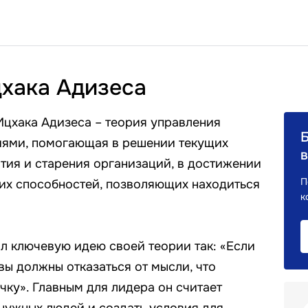
хака Адизеса
цхака Адизеса – теория управления
ями, помогающая в решении текущих
в
тия и старения организаций, в достижении
П
них способностей, позволяющих находиться
к
 ключевую идею своей теории так: «Если
 вы должны отказаться от мысли, что
чку». Главным для лидера он считает