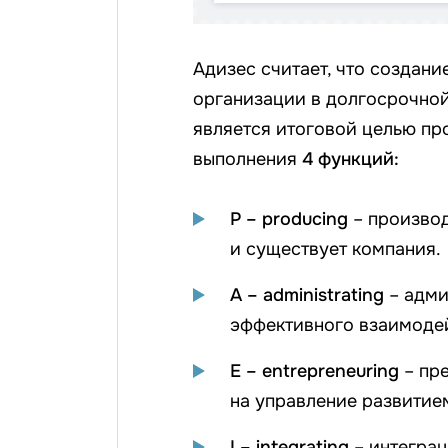
Адизес считает, что создани
организации в долгосрочной
является итоговой целью пр
выполнения
4 функций:
P – producing
– производ
и существует компания.
A – administrating
– адми
эффективного взаимоде
E – entrepreneuring
– пр
на управление развитие
I – integrating
– интегра