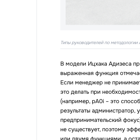
Типы руководителей по методологии 
В модели Ицхака Адизеса п
выраженная функция отмечает
Если менеджер не принимает
это делать при необходимост
(например, pA0i – это спос
результаты администратор, у
предпринимательский фокус)
не существует, поэтому эфф
или двумя функциями, а ост