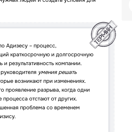
 нужных людей и создать условия для
о Адизесу – процесс,
ий краткосрочную и долгосрочную
ь и результативность компании.
т руководителя
умения решать
оторые возникают при изменениях.
то проявление разрыва, когда одни
 процесса отстают от других.
шенная проблема со временем
изису.