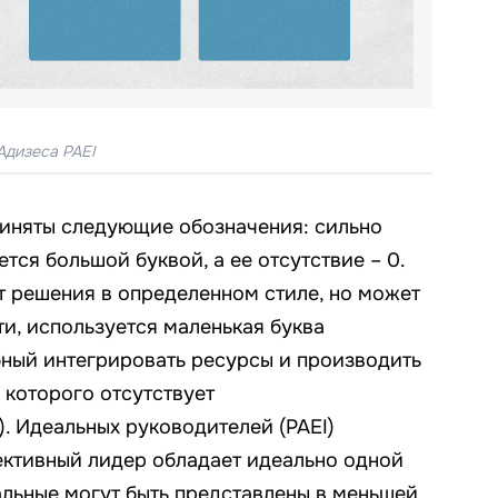
Адизеса PAEI
риняты следующие обозначения: сильно
ся большой буквой, а ее отсутствие – 0.
 решения в определенном стиле, но может
и, используется маленькая буква
обный интегрировать ресурсы и производить
 которого отсутствует
. Идеальных руководителей (PAEI)
ективный лидер обладает идеально одной
альные могут быть представлены в меньшей