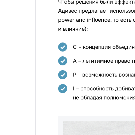
Чтобы решения были эффекти
Адизес предлагает использов
power and influence, то ест
и влияние):
С – концепция объедин
А – легитимное право 
P – возможность возна
I – способность добив
не обладая полномочия