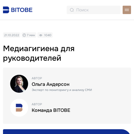
21.10.2022
7 мин
1040
Медиагигиена для
руководителей
АВТОР
Ольга Андерсон
Эксперт по мониторингу и анализу СМИ
АВТОР
Команда BITOBE