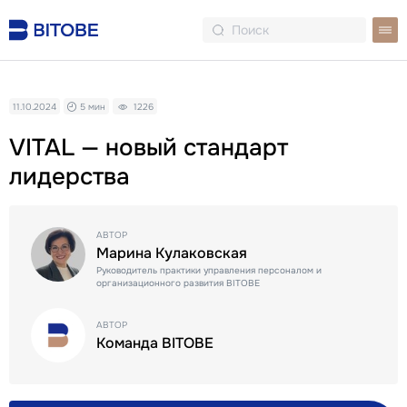
11.10.2024
5 мин
1226
VITAL — новый стандарт
лидерства
АВТОР
Марина Кулаковская
Руководитель практики управления персоналом и
организационного развития BITOBE
АВТОР
Команда BITOBE