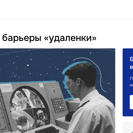
 барьеры «удаленки»
в
П
к