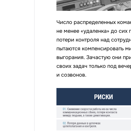
Число распределенных коман
не менее «удаленка» до сих 
потери контроля над сотруд
пытаются компенсировать м
выгорания. Зачастую они пр
своих задач только под веч
и созвонов.