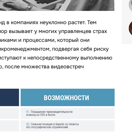
д в компаниях неуклонно растет. Тем
пор вызывает у многих управленцев страх
никами и процессами, который они
икроменеджментом, подвергая себя риску
иступают к непосредственному выполнению
ер, после множества видеовстреч