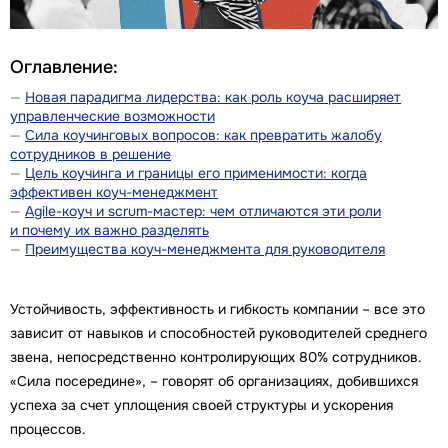
Оглавление:
Новая парадигма лидерства: как роль коуча расширяет
управленческие возможности
Сила коучинговых вопросов: как превратить жалобу
сотрудников в решение
Цель коучинга и границы его применимости: когда
эффективен коуч-менеджмент
Agile-коуч и scrum-мастер: чем отличаются эти роли
и почему их важно разделять
Преимущества коуч-менеджмента для руководителя
Устойчивость, эффективность и гибкость компании – все это
зависит от навыков и способностей руководителей среднего
звена, непосредственно контролирующих 80% сотрудников.
«Сила посередине», – говорят об организациях, добившихся
успеха за счет уплощения своей структуры и ускорения
процессов.