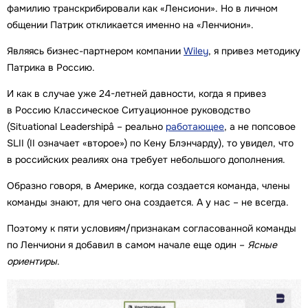
фамилию транскрибировали как «Ленсиони». Но в личном
общении Патрик откликается именно на «Ленчиони».
Являясь бизнес-партнером компании
Wiley
, я привез методику
Патрика в Россию.
И как в случае уже 24-летней давности, когда я привез
в Россию Классическое Ситуационное руководство
(Situational Leadershipâ – реально
работающее
, а не попсовое
SLII (II означает «второе») по Кену Блэнчарду), то увидел, что
в российских реалиях она требует небольшого дополнения.
Образно говоря, в Америке, когда создается команда, члены
команды знают, для чего она создается. А у нас – не всегда.
Поэтому к пяти условиям/признакам согласованной команды
по Ленчиони я добавил в самом начале еще один –
Ясные
ориентиры
.