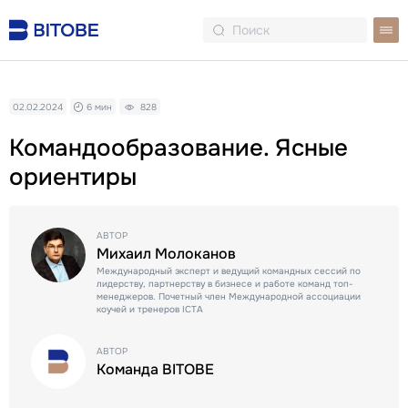
02.02.2024
6 мин
828
Командообразование. Ясные
ориентиры
АВТОР
Михаил Молоканов
Международный эксперт и ведущий командных сессий по
лидерству, партнерству в бизнесе и работе команд топ-
менеджеров. Почетный член Международной ассоциации
коучей и тренеров ICTA
АВТОР
Команда BITOBE