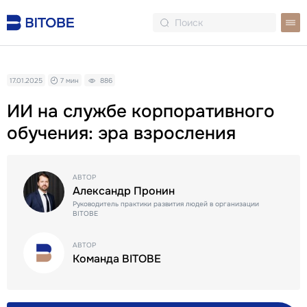
17.01.2025
7 мин
886
ИИ на службе корпоративного
обучения: эра взросления
АВТОР
Александр Пронин
Руководитель практики развития людей в организации
BITOBE
АВТОР
Команда BITOBE