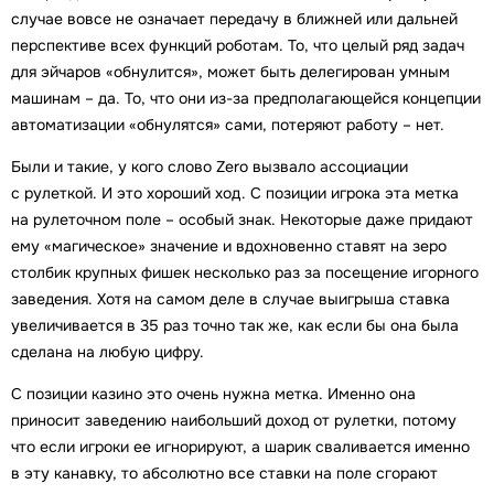
случае вовсе не означает передачу в ближней или дальней
перспективе всех функций роботам. То, что целый ряд задач
для эйчаров «обнулится», может быть делегирован умным
машинам – да. То, что они из-за предполагающейся концепции
автоматизации «обнулятся» сами, потеряют работу – нет.
Были и такие, у кого слово Zero вызвало ассоциации
с рулеткой. И это хороший ход. С позиции игрока эта метка
на рулеточном поле – особый знак. Некоторые даже придают
ему «магическое» значение и вдохновенно ставят на зеро
столбик крупных фишек несколько раз за посещение игорного
заведения. Хотя на самом деле в случае выигрыша ставка
увеличивается в 35 раз точно так же, как если бы она была
сделана на любую цифру.
С позиции казино это очень нужна метка. Именно она
приносит заведению наибольший доход от рулетки, потому
что если игроки ее игнорируют, а шарик сваливается именно
в эту канавку, то абсолютно все ставки на поле сгорают