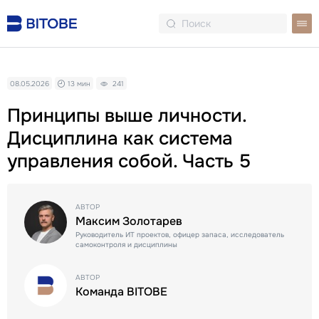
08.05.2026
13 мин
241
Принципы выше личности.
Дисциплина как система
управления собой. Часть 5
АВТОР
Максим Золотарев
Руководитель ИТ проектов, офицер запаса, исследователь
самоконтроля и дисциплины
АВТОР
Команда BITOBE