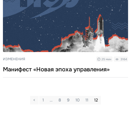
ИЗМЕНЕНИЯ
25 мин
3164
Манифест «Новая эпоха управления»
<
1
…
8
9
10
11
12